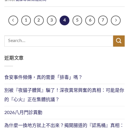
1
2
3
4
5
6
7
近期文章
食安事件頻傳，真的需要「排毒」嗎？
別被『夜貓子體質』騙了！深夜異常興奮的真相：可能是你
的『心火』正在集體抗議？
2026八月門診異動
為什麼一換地方就上不出來？揭開腸道的『認馬桶』真相：