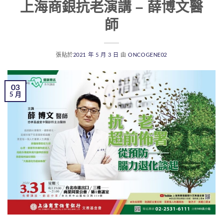
上海商銀抗老演講 – 薛博文醫
師
張貼於
2021 年 5 月 3 日
由
ONCOGENE02
03
5 月