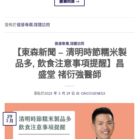
繼續閱讀
→
發佈於
健康專欄
,
媒體訪問
健康專欄
,
媒體訪問
【東森新聞 – 清明時節糯米製
品多, 飲食注意事項提醒】昌
盛堂 禇衍強醫師
張貼於
2021 年 3 月 29 日
由
ONCOGENE02
29
3 月