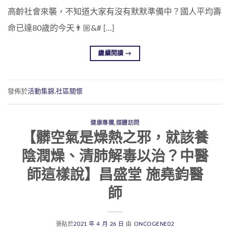
高齡社會來襲，不知道大家有沒有默默準備中？國人平均壽
命已達80歲的今天👨🏼&# […]
繼續閱讀
→
發佈於
活動集錦
,
社區關懷
健康專欄
,
媒體訪問
【髒空氣是燥熱之邪，就該養
陰潤燥、清肺解毒以治？中醫
師這樣說】昌盛堂 施堯鈞醫
師
張貼於
2021 年 4 月 26 日
由
ONCOGENE02