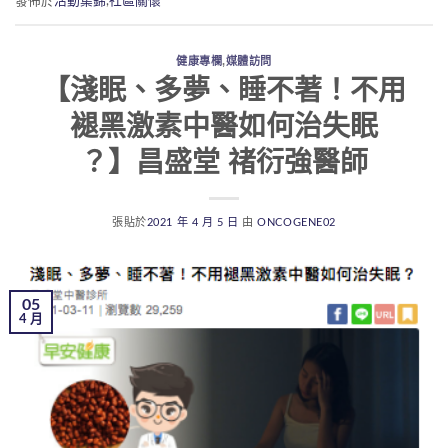
發佈於
活動集錦
,
社區關懷
健康專欄
,
媒體訪問
【淺眠、多夢、睡不著！不用
褪黑激素中醫如何治失眠
？】昌盛堂 禇衍強醫師
張貼於
2021 年 4 月 5 日
由
ONCOGENE02
05
4 月