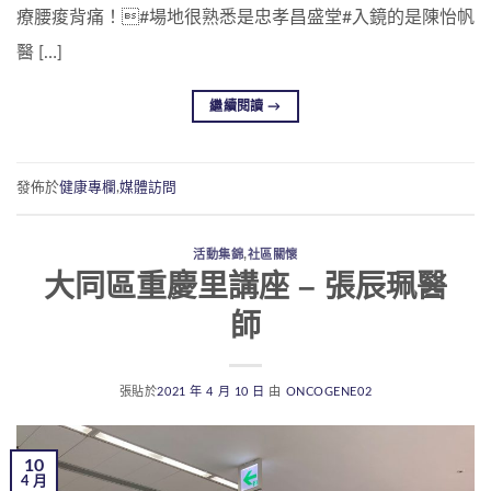
療腰痠背痛！#場地很熟悉是忠孝昌盛堂#入鏡的是陳怡帆
醫 […]
繼續閱讀
→
發佈於
健康專欄
,
媒體訪問
活動集錦
,
社區關懷
大同區重慶里講座 – 張辰珮醫
師
張貼於
2021 年 4 月 10 日
由
ONCOGENE02
10
4 月