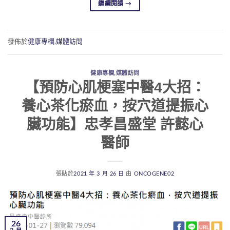
繼續閱讀
→
發佈於
健康專欄
,
媒體訪問
健康專欄
,
媒體訪問
【預防心肌梗塞中醫4大招：
養心茶化瘀血，按穴道提振心
臟功能】忠孝昌盛堂 許懿心
醫師
張貼於
2021 年 3 月 26 日
由
ONCOGENE02
26