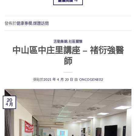
繼續閱讀
→
發佈於
健康專欄
,
媒體訪問
活動集錦
,
社區關懷
中山區中庄里講座 – 禇衍強醫
師
張貼於
2021 年 4 月 20 日
由
ONCOGENE02
20
4 月