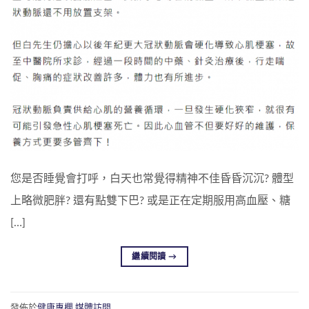
您是否睡覺會打呼，白天也常覺得精神不佳昏昏沉沉? 體型
上略微肥胖? 還有點雙下巴? 或是正在定期服用高血壓、糖
[…]
繼續閱讀
→
發佈於
健康專欄
,
媒體訪問