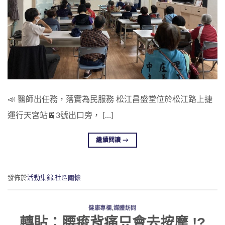
📣 醫師出任務，落實為民服務 松江昌盛堂位於松江路上捷
運行天宮站🚈3號出口旁， […]
繼續閱讀
→
發佈於
活動集錦
,
社區關懷
健康專欄
,
媒體訪問
轉貼：腰痠背痛只會去按摩 !?