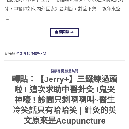
發，中醫師如何內外因素綜合判斷，對症下藥 近年來空
[…]
繼續閱讀
→
發佈於
健康專欄
,
媒體訪問
健康專欄
,
媒體訪問
轉貼：【Jerry+】三鐵練過頭
啦 ! 這次求助中醫針灸 !鬼哭
神嚎 ! 診間只剩啊啊叫~醫生
冷笑話只有哈哈笑 | 針灸的英
文原來是Acupuncture