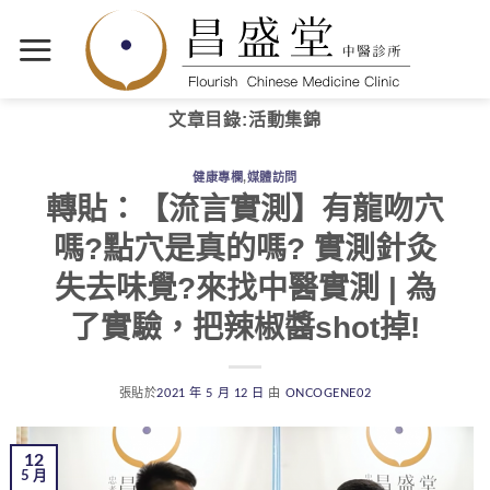
文章目錄:
活動集錦
健康專欄
,
媒體訪問
轉貼：【流言實測】有龍吻穴
嗎?點穴是真的嗎? 實測針灸
失去味覺?來找中醫實測 | 為
了實驗，把辣椒醬shot掉!
張貼於
2021 年 5 月 12 日
由
ONCOGENE02
12
5 月