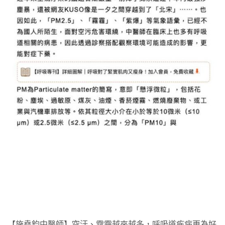
【施堯鈞中醫師】空汙、霧霾越來越多，呼吸道疾病更為好