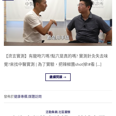
【流言實測】有龍吻穴嗎?點穴是真的嗎? 實測針灸失去味
覺?來找中醫實測 | 為了實驗，把辣椒醬shot掉!#看 […]
繼續閱讀
→
發佈於
健康專欄
,
媒體訪問
活動集錦
,
社區關懷