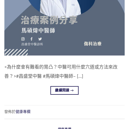
<為什麼會有難看的胃凸？中醫可用什麼穴道或方法來改
善？>#昌盛堂中醫 #馬碩煒中醫師– […]
繼續閱讀
→
發佈於
健康專欄