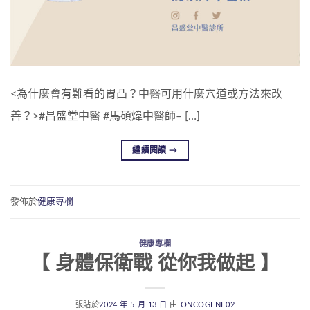
<為什麼會有難看的胃凸？中醫可用什麼穴道或方法來改
善？>#昌盛堂中醫 #馬碩煒中醫師– […]
繼續閱讀
→
發佈於
健康專欄
健康專欄
【 身體保衛戰 從你我做起 】
張貼於
2024 年 5 月 13 日
由
ONCOGENE02