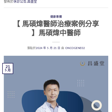
發佈於
休診公告
,
昌盛堂
健康專欄
【 馬碩煒醫師治療案例分享
】馬碩煒中醫師
張貼於
2024 年 5 月 21 日
由
ONCOGENE02
21
5 月