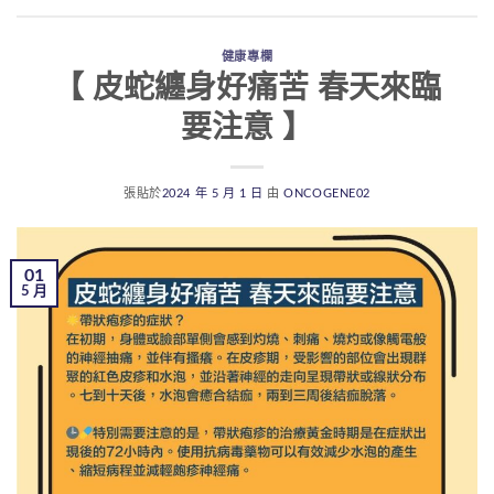
健康專欄
【 皮蛇纏身好痛苦 春天來臨
要注意 】
張貼於
2024 年 5 月 1 日
由
ONCOGENE02
01
5 月