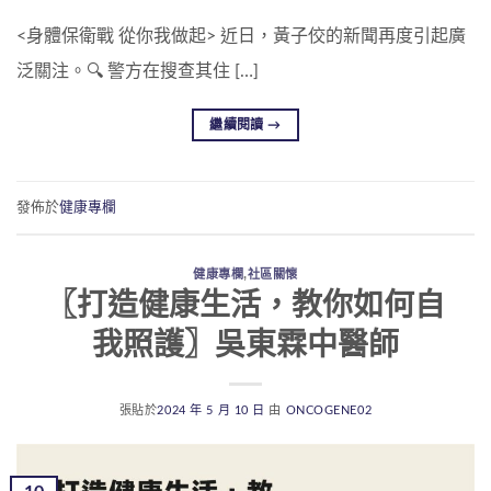
<身體保衛戰 從你我做起> 近日，黃子佼的新聞再度引起廣
泛關注。🔍 警方在搜查其住 […]
繼續閱讀
→
發佈於
健康專欄
健康專欄
,
社區關懷
〖打造健康生活，教你如何自
我照護〗吳東霖中醫師
張貼於
2024 年 5 月 10 日
由
ONCOGENE02