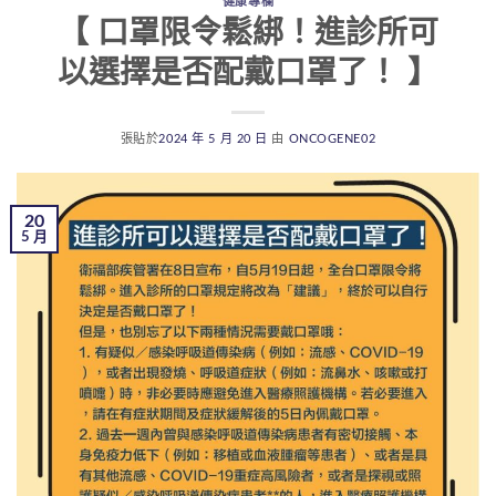
健康專欄
【 口罩限令鬆綁！進診所可
以選擇是否配戴口罩了！ 】
張貼於
2024 年 5 月 20 日
由
ONCOGENE02
20
5 月