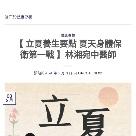
發佈於
健康專欄
健康專欄
【 立夏養生要點 夏天身體保
衛第一戰 】林湘宛中醫師
張貼於
2024 年 5 月 3 日
由
ONCOGENE02
03
5 月