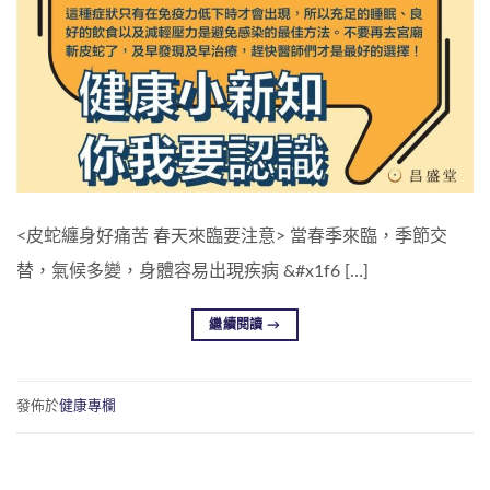
<皮蛇纏身好痛苦 春天來臨要注意> 當春季來臨，季節交
替，氣候多變，身體容易出現疾病 &#x1f6 […]
繼續閱讀
→
發佈於
健康專欄