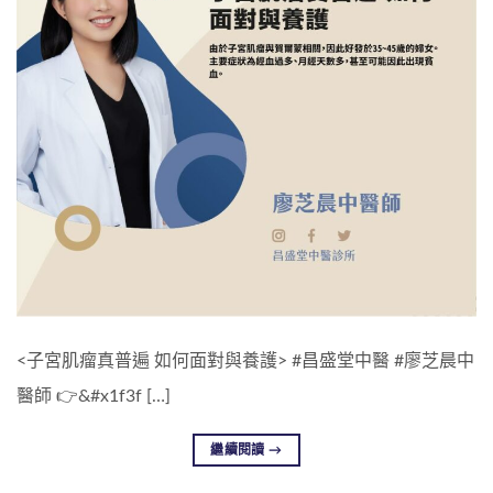
<子宮肌瘤真普遍 如何面對與養護> #昌盛堂中醫 #廖芝晨中
醫師 👉&#x1f3f […]
繼續閱讀
→