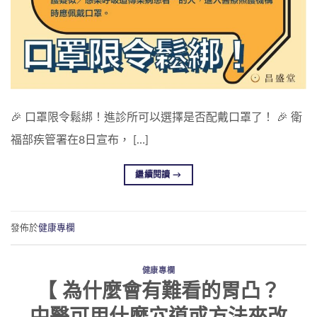
🎉 口罩限令鬆綁！進診所可以選擇是否配戴口罩了！ 🎉 衛
福部疾管署在8日宣布， […]
繼續閱讀
→
發佈於
健康專欄
健康專欄
【 為什麼會有難看的胃凸？
中醫可用什麼穴道或方法來改