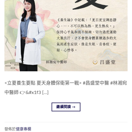
<立夏養生要點 夏天身體保衛第一戰> #昌盛堂中醫 #林湘宛
中醫師 👉&#x1f3 […]
繼續閱讀
→
發佈於
健康專欄