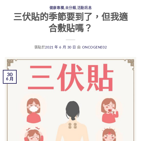
健康專欄
,
未分類
,
活動訊息
三伏貼的季節要到了，但我適
合敷貼嗎？
張貼於
2021 年 6 月 30 日
由
ONCOGENE02
30
6 月