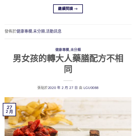
繼續閱讀
→
發佈於
健康專欄
,
未分類
,
活動訊息
健康專欄
,
未分類
男女孩的轉大人藥膳配方不相
同
張貼於
2020 年 2 月 27 日
由
LGU0088
27
2 月