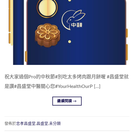
祝大家過個Pro的中秋節#別吃太多烤肉跟月餅喔 #昌盛堂就
是讚#昌盛堂中醫關心您#YourHealthOurP […]
繼續閱讀
→
發佈於
忠孝昌盛堂
,
昌盛堂
,
未分類