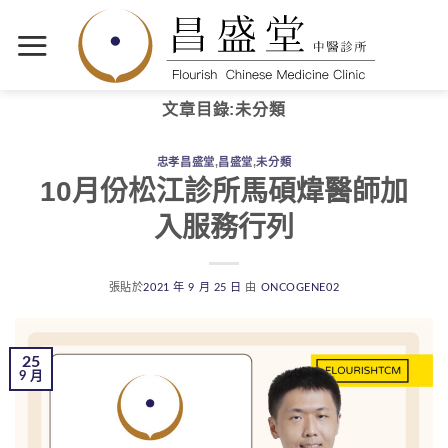
文章目錄:
未分類
忠孝昌盛堂
,
昌盛堂
,
未分類
10月份松江診所馬碩煒醫師加
入服務行列
張貼於
2021 年 9 月 25 日
由
ONCOGENE02
25
9 月