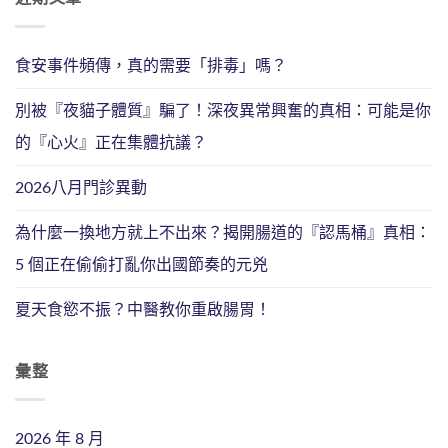
食安事件頻傳，真的需要「排毒」嗎？
別被『夜貓子體質』騙了！深夜異常興奮的真相：可能是你
的『心火』正在集體抗議？
2026八月門診異動
為什麼一換地方就上不出來？揭開腸道的『認馬桶』真相：
5 個正在偷偷打亂你出國節奏的元兇
夏天食慾不振？中醫教你重啟腸胃！
彙整
2026 年 8 月