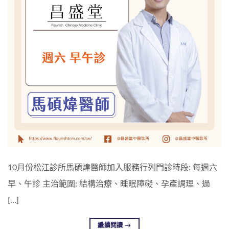
10月份松江診所馬碩煒醫師加入服務行列門診時段: 每週六
早、午診 主治範圍: 結構治療、睡眠障礙、孕產調理、過
[…]
繼續閱讀
→