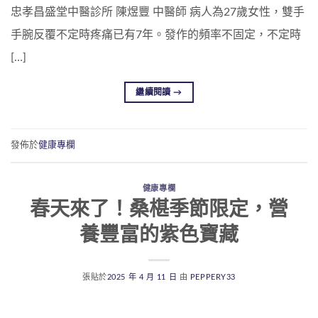
忠孝昌盛堂中醫診所 陳煜豐 中醫師 病人為27歲女性，雙手
手腕反覆不定時疼痛已有7年。發作的頻率不固定，不定時
[…]
繼續閱讀
→
發佈於
健康專欄
健康專欄
春天來了！桑椹季節限定，營
養豐富的紫色寶藏
張貼於
2025 年 4 月 11 日
由
PEPPERY33