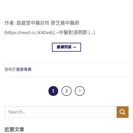
作者: 昌盛堂中醫診所 廖芝晨中醫師
(https://reurl.cc/kX0vdL) <中醫對清明節 […]
繼續閱讀
→
發佈於
健康專欄
1
2
近期文章