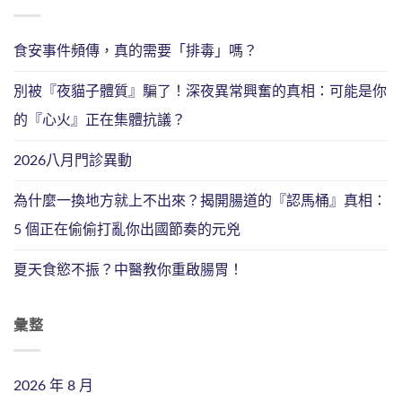
食安事件頻傳，真的需要「排毒」嗎？
別被『夜貓子體質』騙了！深夜異常興奮的真相：可能是你
的『心火』正在集體抗議？
2026八月門診異動
為什麼一換地方就上不出來？揭開腸道的『認馬桶』真相：
5 個正在偷偷打亂你出國節奏的元兇
夏天食慾不振？中醫教你重啟腸胃！
彙整
2026 年 8 月