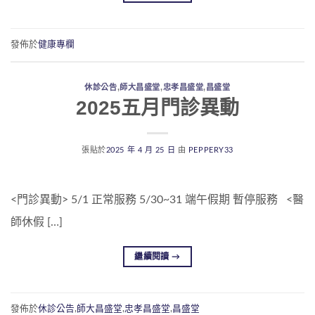
發佈於
健康專欄
休診公告
,
師大昌盛堂
,
忠孝昌盛堂
,
昌盛堂
2025五月門診異動
張貼於
2025 年 4 月 25 日
由
PEPPERY33
<門診異動> 5/1 正常服務 5/30~31 端午假期 暫停服務 <醫
師休假 […]
繼續閱讀
→
發佈於
休診公告
,
師大昌盛堂
,
忠孝昌盛堂
,
昌盛堂