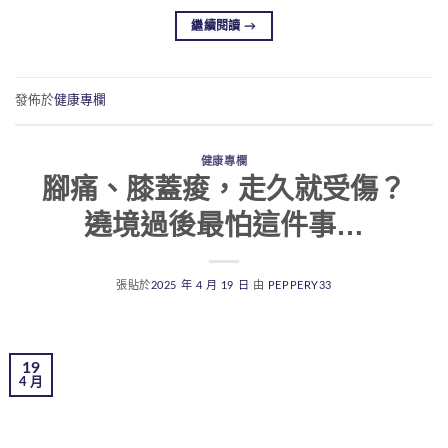
繼續閱讀
→
發佈於
健康專欄
健康專欄
腳痛、膝蓋痠，走久就受傷？
遶境過後最怕這件事…
張貼於
2025 年 4 月 19 日
由
PEPPERY33
19
4 月