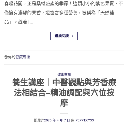
春暖花開，正是桑椹盛產的季節！這顆小小的紫色果實，不
僅擁有濃郁的果香，還富含多種營養，被稱為「天然補
品」。趁著 […]
繼續閱讀
→
發佈於
健康專欄
健康專欄
養生講座｜中醫觀點與芳香療
法相結合–精油調配與穴位按
摩
張貼於
2025 年 4 月 7 日
由
PEPPERY33