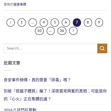
發佈於
健康專欄
1
...
4
5
6
7
8
9
10
...
36
近期文章
食安事件頻傳，真的需要「排毒」嗎？
別被『夜貓子體質』騙了！深夜異常興奮的真相：可能是你
的『心火』正在集體抗議？
2026八月門診異動