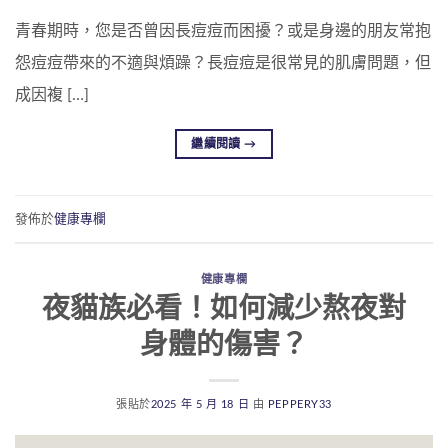
青春期時，您是否曾因長痘痘而困擾？或是身邊的朋友常抱
怨痘痘帶來的不適與煩躁？長痘痘是很常見的肌膚問題，但
成因複 […]
繼續閱讀
→
發佈於
健康專欄
健康專欄
夜貓族必看！如何減少熬夜對
身體的傷害？
張貼於
2025 年 5 月 18 日
由
PEPPERY33