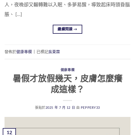
人，夜晚卻又輾轉難以入眠、多夢易醒，導致起床時頭昏腦
脹、 […]
繼續閱讀
→
發佈於
健康專欄
|
已標記
吳東霖
健康專欄
暑假才放假幾天，皮膚怎麼癢
成這樣？
張貼於
2025 年 7 月 12 日
由
PEPPERY33
12