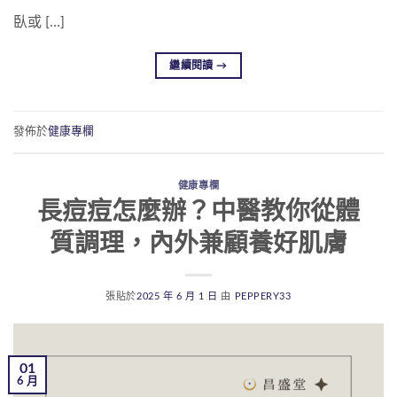
臥或 […]
繼續閱讀
→
發佈於
健康專欄
健康專欄
長痘痘怎麼辦？中醫教你從體
質調理，內外兼顧養好肌膚
張貼於
2025 年 6 月 1 日
由
PEPPERY33
01
6 月