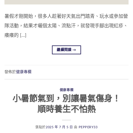
暑假才剛開始，很多人趁著好天氣出門踏青、玩水或參加營
隊活動，結果才曬個太陽、流點汗，就發現手腳出現紅疹、
癢癢的 […]
繼續閱讀
→
發佈於
健康專欄
健康專欄
小暑節氣到，別讓暑氣傷身！
順時養生不怕熱
張貼於
2025 年 7 月 5 日
由
PEPPERY33