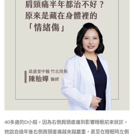
40多歲的D小姐，因為右側肩頸痠痛到影響睡眠前來就診，
她說自過年後右側肩頸痠痛越來越嚴重，甚至在睡眠時左側