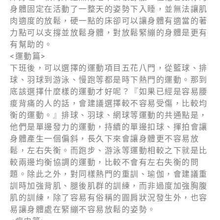
⾝體固定在活動了⼀整天的姿勢下⼊睡，並無法讓肌
⾁適度的放鬆，硬⼀點的床卻可以讓⾝體有適當的著
⼒點可以⽀撐並放鬆⾝體，對放鬆緊繃的⾝體是更有
有幫助的。
<運動篇>
下班後，可以選擇的運動項⽬五花⼋⾨，從籃球、排
球、⽻球到游泳、慢跑等都是時下熱⾨的運動。那到
底該選擇什麼樣的運動才好呢？『如果已經是容易腰
痠背痛的⼈的話，會建議選擇較不容易受傷，⽐較均
衡的運動。』排球、⽻球、網球等運動的共通點是，
他們是單邊發⼒的運動，持續的單邊扣球、揮拍會讓
⾝體產⽣⼀個偏斜，⻑久下來會讓⾝體更不容易放
鬆，左右失衡。⽽跑步、游泳等運動相較之下就是⽐
較兩邊均衡協調的運動，⽐較不會有左右失衡的問
題。除此之外，對同樣熱⾨的重訓、瑜伽，會建議重
訓時加強背肌、腿後肌群的訓練，⽽⾮過度加強胸腹
肌的訓練，除了容易有俗稱的圓肩狀況發⽣外，也容
易讓⾝體處在緊繃不容易放鬆的姿勢。