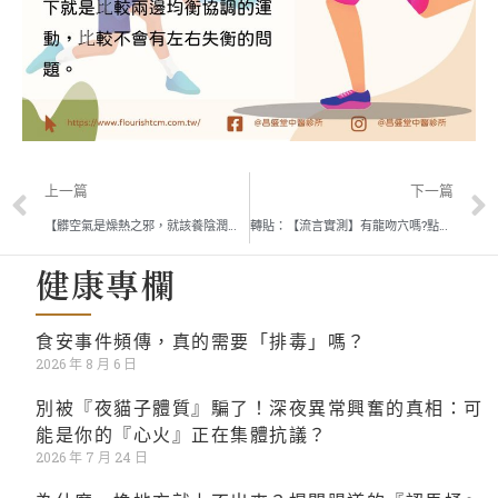
上一篇
下一篇
【髒空氣是燥熱之邪，就該養陰潤燥、清肺解毒以治？中醫師這樣說】昌盛堂 施堯鈞醫師
轉貼：【流言實測】有龍吻穴嗎?點穴是真的嗎? 實測針灸失去味覺?來找中醫實測 | 為了實驗，把辣椒醬shot掉!
健康專欄
食安事件頻傳，真的需要「排毒」嗎？
2026 年 8 月 6 日
別被『夜貓子體質』騙了！深夜異常興奮的真相：可
能是你的『心火』正在集體抗議？
2026 年 7 月 24 日