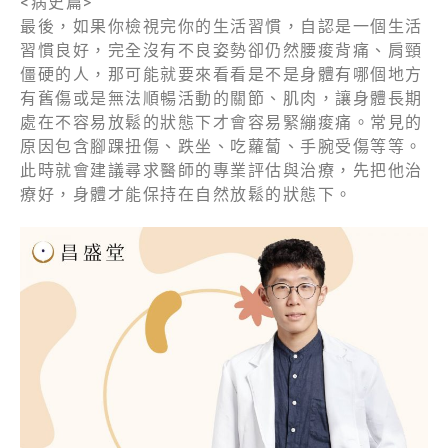
<病史篇>
最後，如果你檢視完你的⽣活習慣，⾃認是⼀個⽣活
習慣良好，完全沒有不良姿勢卻仍然腰痠背痛、肩頸
僵硬的⼈，那可能就要來看看是不是⾝體有哪個地⽅
有舊傷或是無法順暢活動的關節、肌⾁，讓⾝體⻑期
處在不容易放鬆的狀態下才會容易緊繃痠痛。常⾒的
原因包含腳踝扭傷、跌坐、吃蘿蔔、⼿腕受傷等等。
此時就會建議尋求醫師的專業評估與治療，先把他治
療好，⾝體才能保持在⾃然放鬆的狀態下。