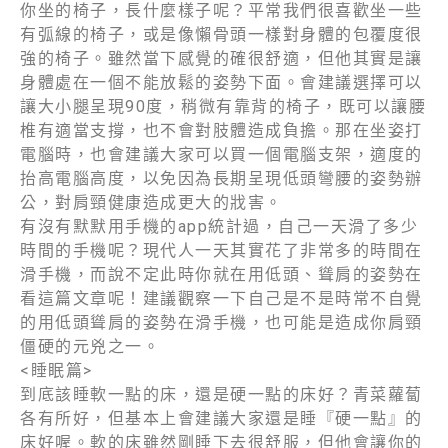
你坐的椅⼦，⻑什麼樣⼦呢？平常我們很喜歡坐⼀些
有弧線的椅⼦，或是像懶⻣頭⼀樣對⾝體的包覆度很
強的椅⼦。雖然當下感覺的確很舒適，但他其實是讓
⾝體處在⼀個不能放鬆的姿勢下⾯。會建議選擇可以
讓⼤⼩腿呈現90度，稍微有靠背的椅⼦，既可以讓腰
椎有適當⽀撐，也不會對肢體造成負擔。那在坐姿打
電腦時，也會建議⼤家可以買⼀個電腦⽀架，適度的
抬⾼電腦⾼度，以免因為⻑期呈現低頭彎腰的姿勢辦
公，對肩頸健康造成更⼤的戕害。
有沒有默默⽤⼿機的app統計過，⾃⼰⼀天滑了多少
時間的⼿機呢？現代⼈⼀天其實花了⾮常多的時間在
滑⼿機，⽽說不定此時你就在⽤低頭、聳肩的姿勢在
看這篇⽂章呢！建議觀察⼀下⾃⼰是不是時常不⾃覺
的⽤低頭聳肩的姿勢在滑⼿機，也可能是造成你肩頸
僵硬的元兇之⼀。
<睡眠篇>
到底該睡軟⼀點的床，還是硬⼀點的床好？⻘菜蘿蔔
各有所好，但基本上會建議⼤家還是睡『硬⼀點』的
床好喔。軟的床雖然剛睡下去很舒服，但他會讓你的