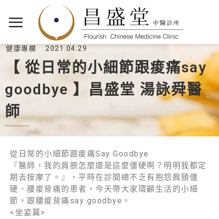
健康專欄
2021.04.29
【 從⽇常的⼩細節跟痠痛say
goodbye 】昌盛堂 湯詠舜醫
師
從⽇常的⼩細節跟痠痛Say Goodbye
『醫師，我的肩膀怎麼還是這麼僵硬啊？明明我都定
期去按摩了。』，平時在診間總不乏有抱怨肩頸僵
硬、腰痠背痛的患者，今天帶⼤家環顧⽣活的⼩細
節，跟腰痠背痛say goodbye。
<坐姿篇>