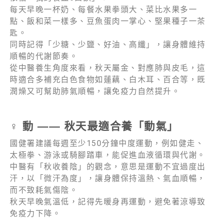
每天早晚一杯奶、每餐水果拳頭大、菜比水果多一
點、飯和菜一樣多、豆魚蛋肉一掌心、堅果種子一茶
匙。
同時記得「少糖、少鹽、好油、高纖」，讓身體維持
順暢的代謝節奏。
從中醫養生角度來看，秋天屬金、對應肺與皮毛，這
時適合多補充白色食物如蓮藕、白木耳、百合等，既
潤燥又可幫助肺氣順暢，讓免疫力自然提升。
‍♀️
動
——
秋天最適合養「動氣」
國健署建議每週至少150分鐘中度運動，例如健走、
太極拳、游泳或騎腳踏車，能促進血液循環與代謝。
中醫有「秋收養陰」的觀念，意思是運動不宜過度出
汗，以「微汗為度」，讓身體保持溫熱、氣血順暢，
而不致耗氣傷陰。
秋天早晚氣溫低，記得先暖身再運動，避免著涼導致
免疫力下降。