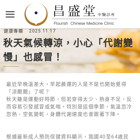
健康專欄
2025.11.17
秋天氣候轉涼，小心「代謝變
慢」也感冒！
最近早晚溫差大，早起晨運的人是不是也開始覺得
「涼颼颼」了呢？️
秋天雖是運動好時節，但若穿得太少、熱身不足，反
而容易引發感冒或氣喘。特別是這個季節，氣溫忽冷
忽熱、空氣變乾，身體代謝速度也會跟著下降。
根據最新成人預防保健資料顯示，我國40至64歲民