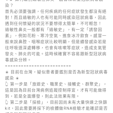
染？
首先必須要強調，任何疾病的任何症狀發生都沒有絕
對！而且過敏的人也有可能同時感染冠狀病毒，因此
遇到任何懷疑的狀況不要想得太簡單，不可輕忽！
過敏性鼻炎一般都有「過敏史」，有一定「誘發因
素」，例如花粉、寒冷空氣、進食冰冷飲食。感冒一
般來說鼻腔、咽喉症狀比較明顯，但是續發感染若是
往呼吸道深處轉移，也會有咳嗽等症狀，造成支氣管
發炎、肺炎的可能。這時候確實不容易跟新型冠狀病
毒感染分辨。
=========================
☀️
目前在台灣，疑似患者要鑑別是否為新型冠狀病毒
感染
☀️
👆
第一步是「旅遊史、職業史、接觸史、群聚史」，
這是因為目前台灣病例追蹤控制得宜，才有可能做得
到，若是全面爆發，則此法效果有限。
👆
第二步是「採檢」，目前因尚未有大量快速之快篩
kit，因此需要將採下的檢體做RNA檢驗才能確認是否