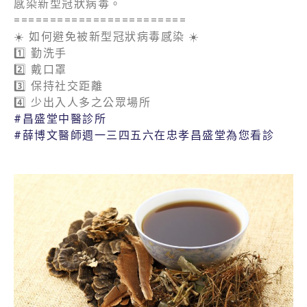
感染新型冠狀病毒。
========================
☀️
如何避免被新型冠狀病毒感染
☀️
1️⃣
勤洗手
2️⃣
戴口罩
3️⃣
保持社交距離
4️⃣
少出入人多之公眾場所
#
昌盛堂中醫診所
#
薛博文醫師週一三四五六在忠孝昌盛堂為您看診