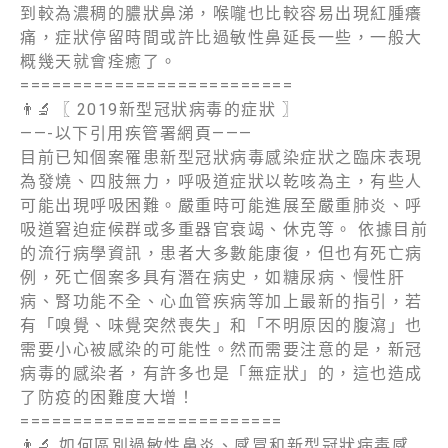
到較為濃稠的膿狀鼻涕，喉嚨也比較容易出現紅腫癢
痛，症狀停留時間或許比過敏性鼻延長一些，一般大
概幾天就會痊癒了。
==========================
👨‍🔬
〖 2019新型冠狀病毒的症狀 〗
——-以下引用疾管署網頁———
目前已知個案罹患新型冠狀病毒感染症狀之臨床表現
為發燒、四肢無力，呼吸道症狀以乾咳為主，有些人
可能出現呼吸困難。嚴重時可能進展至嚴重肺炎、呼
吸道窘迫症候群或多重器官衰竭、休克等。 依據目前
的流行病學資訊，患者大多數能康復，但也有死亡病
例，死亡個案多具有潛在病史，如糖尿病、慢性肝
病、腎功能不全、心血管疾病等加上最新的指引，若
有「嗅覺、味覺突然喪失」和「不明原因的腹瀉」也
需要小心被感染的可能性。然而需要注意的是，新冠
病毒的感染者，有許多也是「無症狀」的，這也造成
了防疫的困難度大增！
=========================
👨‍🔬
如何區別過敏性鼻炎、感冒和新型冠狀病毒感