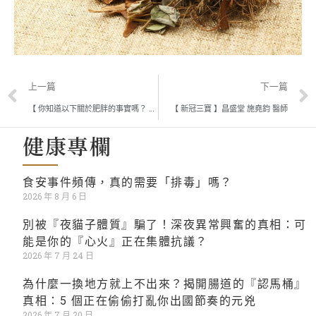
上一篇
下一篇
【 你知道以下關於肥胖的事實嗎？ 】忠孝昌盛堂 薛博文醫師
【 新冠三寶 】昌盛堂 施堯鈞 醫師
健康專欄
食安事件頻傳，真的需要「排毒」嗎？
2026 年 8 月 6 日
別被『夜貓子體質』騙了！深夜異常興奮的真相：可
能是你的『心火』正在集體抗議？
2026 年 7 月 24 日
為什麼一換地方就上不出來？揭開腸道的『認馬桶』
真相：5 個正在偷偷打亂你出國節奏的元兇
2026 年 7 月 20 日