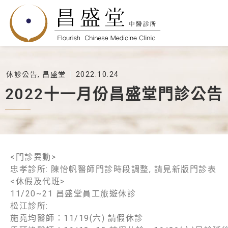
休診公告
,
昌盛堂
2022.10.24
2022十一月份昌盛堂門診公告
<門診異動>
忠孝診所: 陳怡帆醫師門診時段調整, 請見新版門診表
<休假及代班>
11/20~21 昌盛堂員工旅遊休診
松江診所:
施堯均醫師：11/19(六) 請假休診