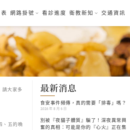
刻表
網路掛號
看診進度
衛教新知
交通資訊
最新消息
, 請大家多
食安事件頻傳，真的需要「排毒」嗎？
2026 年 8 月 6 日
別被『夜貓子體質』騙了！深夜異常興
四、五的晚
奮的真相：可能是你的『心火』正在集