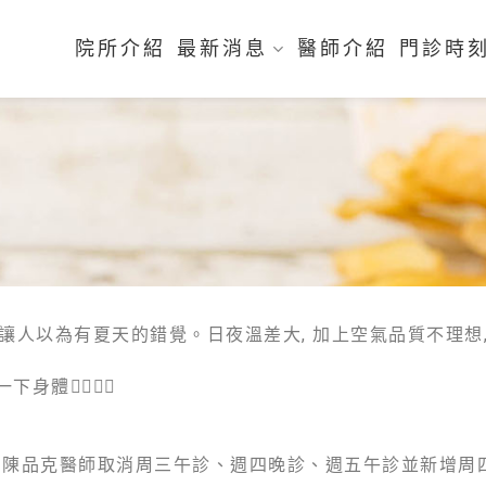
院所介紹
最新消息
醫師介紹
門診時
🌞讓人以為有夏天的錯覺。日夜溫差大, 加上空氣品質不理想
👨‍⚕👩‍⚕
、陳品克醫師取消周三午診、週四晚診、週五午診並新增周