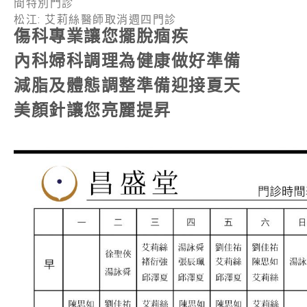
間特別門診
松江: 艾莉絲醫師取消週四門診
傷科專業讓您擺脫痼疾
內科婦科調理為健康做好準備
減脂及體態調整準備迎接夏天
美顏針讓您亮麗提昇