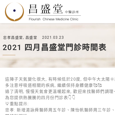
忠孝昌盛堂
,
昌盛堂
2021.03.23
2021 四月昌盛堂門診時間表
這陣子天氣變化很大, 有時候低於20度, 但中午大太陽
多注意呼吸道相關的疾病, 繼續保持身體健康🥰🥰
過了清明, 慢慢天氣會更溫暖起來, 歡迎來找醫師們調理一下身體
為您提供熱騰騰的四月份門診表👇👇
💡重點提示:
忠孝: 新增湯詠舜醫師周五午診、陳怡帆醫師周三午診