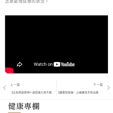
怎麼處理這樣的狀況。
上一篇
下一篇
【比枇杷膏更神?! 感冒後久咳不癒要靠他】忠孝昌盛堂 許懿心醫師
【嚴重型經痛，止痛藥及手術治療都無效，竟可尋求中醫手法治療改善！】忠孝昌盛堂 陳怡帆醫師
健康專欄