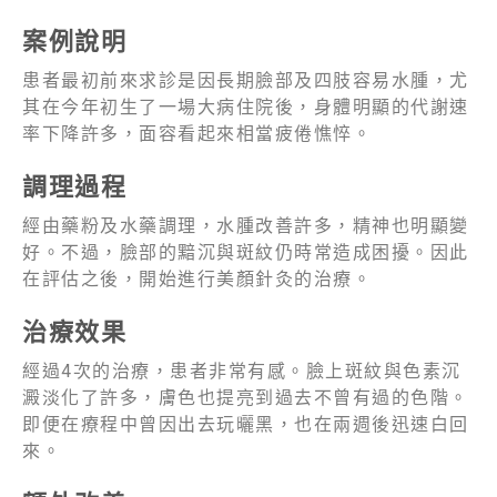
案例說明
患者最初前來求診是因長期臉部及四肢容易水腫，尤
其在今年初生了一場大病住院後，身體明顯的代謝速
率下降許多，面容看起來相當疲倦憔悴。
調理過程
經由藥粉及水藥調理，水腫改善許多，精神也明顯變
好。不過，臉部的黯沉與斑紋仍時常造成困擾。因此
在評估之後，開始進行美顏針灸的治療。
治療效果
經過4次的治療，患者非常有感。臉上斑紋與色素沉
澱淡化了許多，膚色也提亮到過去不曾有過的色階。
即便在療程中曾因出去玩曬黑，也在兩週後迅速白回
來。