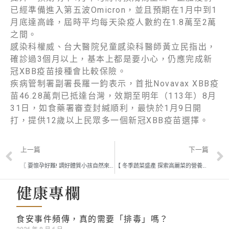
已經準備進入第五波Omicron，並且預期在1月中到1
月底達高峰，屆時平均每天染疫人數約在1.8萬至2萬
之間。
感染科權威、台大醫院兒童感染科醫師黃立民指出，
確診過3個月以上，基本上都是要小心，仍應完成新
冠XBB疫苗接種會比較保險。
疾病管制署副署長羅一鈞表示，首批Novavax XBB疫
苗46.28萬劑已抵達台灣，效期至明年（113年）8月
31日，如食藥署審查封緘順利，最快於1月9日開
打，提供12歲以上民眾多一個新冠XBB疫苗選擇。
上一篇
下一篇
〖 要懷孕好難! 調好體質小孩自然來報到 〗廖芝晨中醫師
【 冬季蔬菜盛產 探索高麗菜的營養密碼 】
健康專欄
食安事件頻傳，真的需要「排毒」嗎？