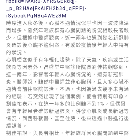
fbclid=IwAR0-XYRSGERdqj-
_p_B2HAejFkAiFH2b3d_qFPPj-
iSybcqkPqNBq4WEz8M
時序進入秋冬後，心臟不適情況似乎也因一波波降溫
而增多。雖然年輕族群有心臟問題的情況相較長者較
少，但根據中醫師觀察，近一兩年也遇到幾名新冠肺
炎確診後心臟不適個案，有感於疫情後年輕人中特有
的狀況。
心肌梗塞似乎有年輕化趨勢，除了天氣、疾病或生活
飲食等因素外，昌盛堂中醫診所院長劉佳祐觀察到，
這一兩年，影響著年輕人心臟情況的，還有新冠肺
炎。醫師說，雖然中醫師並非心臟科，且大多心臟不
適皆會前往醫院診治，不過，也因為過去幾乎未有過
的經驗，若突然出現了幾個案例，便會特別有印象。
劉佳祐表示，在這一年多的比例雖不到1%，但偶爾
會有年輕患者確診新冠肺炎，併發心肌炎或長新冠等
情況，到西醫就醫、甚至住院，後來透過中醫進行後
續調養。
劉佳祐說，與長者相比，年輕族群因心臟問題到中醫