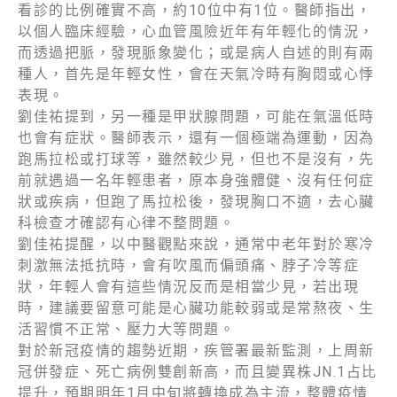
看診的比例確實不高，約10位中有1位。醫師指出，
以個人臨床經驗，心血管風險近年有年輕化的情況，
而透過把脈，發現脈象變化；或是病人自述的則有兩
種人，首先是年輕女性，會在天氣冷時有胸悶或心悸
表現。
劉佳祐提到，另一種是甲狀腺問題，可能在氣溫低時
也會有症狀。醫師表示，還有一個極端為運動，因為
跑馬拉松或打球等，雖然較少見，但也不是沒有，先
前就遇過一名年輕患者，原本身強體健、沒有任何症
狀或疾病，但跑了馬拉松後，發現胸口不適，去心臟
科檢查才確認有心律不整問題。
劉佳祐提醒，以中醫觀點來說，通常中老年對於寒冷
刺激無法抵抗時，會有吹風而偏頭痛、脖子冷等症
狀，年輕人會有這些情況反而是相當少見，若出現
時，建議要留意可能是心臟功能較弱或是常熬夜、生
活習慣不正常、壓力大等問題。
對於新冠疫情的趨勢近期，疾管署最新監測，上周新
冠併發症、死亡病例雙創新高，而且變異株JN.1占比
提升，預期明年1月中旬將轉換成為主流，整體疫情