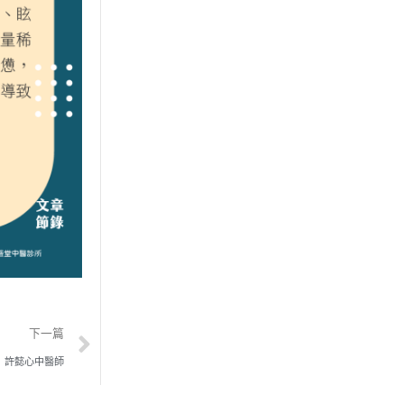
下一篇
】許懿心中醫師