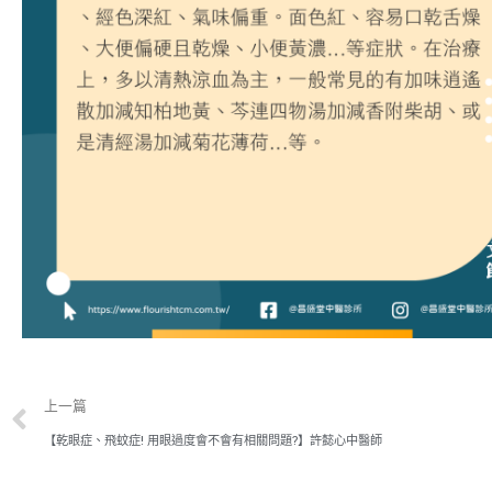
上一篇
【乾眼症、飛蚊症! 用眼過度會不會有相關問題?】許懿心中醫師