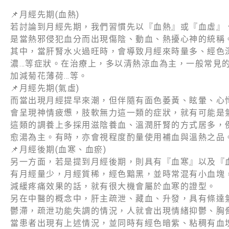
📌月經先期(血熱)
若討論到月經先期，我們習慣先以『血熱』或『血虛』
是當熱邪侵犯血分而出現傷陰、動血、熱擾心神的統稱
其中，當肝腎水火過旺時，會導致月經來時量多、經色
濃…等症狀。在治療上，多以清熱涼血為主，一般常見
加減菊花薄荷…等。
📌月經先期(氣虛)
而當出現月經提早來潮，但伴隨有面色萎黃、眩暈、心
會呈現神情疲憊，肢軟無力這一類的症狀，就有可能是
這類的調養上多採用滋陰養血、溫潤肝腎的方式居多，
愈湯為主。有時，亦會視程度酌量使用補血與溫熱之品
📌月經後期(血寒、血瘀)
另一方面，若是提到月經後期，則具有『血寒』以及『
有月經量少，月經質稀，經色黯黑，並時常混有小血塊
減緩疼痛效果的話，就有很大機會屬於血寒的證型。
另在中醫的概念中，肝主疏泄、藏血、升發，具有條達
鬱滯，疏泄功能失調的情況，人就會出現情緒抑鬱、胸
當患者出現有上述情況，並同時有經色暗紫、粘稠有血