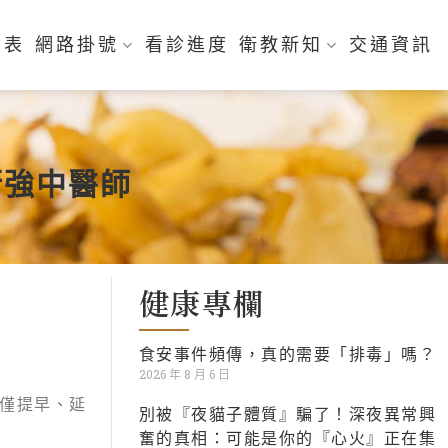
刻表
網路掛號
看診進度
衛教新知
交通資訊
衍強中醫師
健康專欄
食安事件頻傳，真的需要「排毒」嗎？
2026 年 8 月 6 日
僅提早、延
別被『夜貓子體質』騙了！深夜異常興
奮的真相：可能是你的『心火』正在集