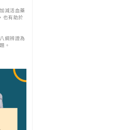
加減活血藥
，也有助於
八綱辨證為
題。