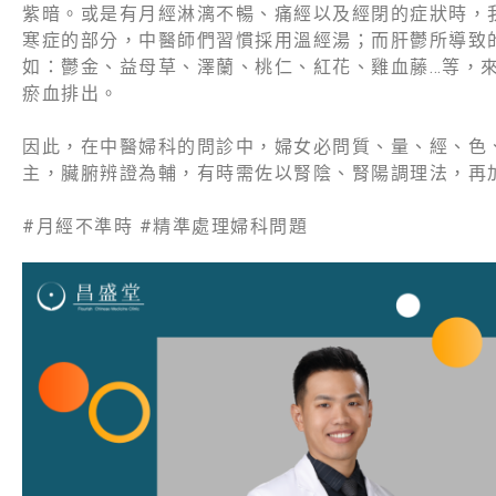
紫暗。或是有⽉經淋漓不暢、痛經以及經閉的症狀時，
寒症的部分，中醫師們習慣採用溫經湯；而肝鬱所導致
如：鬱金、益母草、澤蘭、桃仁、紅花、雞血藤…等，
瘀血排出。
因此，在中醫婦科的問診中，婦女必問質、量、經、色
主，臟腑辨證為輔，有時需佐以腎陰、腎陽調理法，再
#月經不準時 #精準處理婦科問題