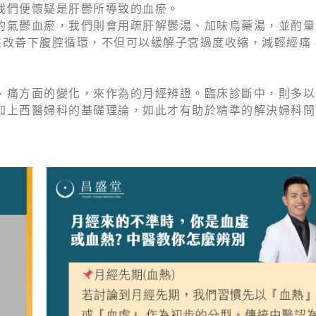
我們便懷疑是肝鬱所導致的血瘀。
的氣鬱血瘀，我們則會用疏肝解鬱湯、加味烏藥湯，並酌量
來改善下腹腔循環，不但可以緩解子宮過度收縮，減輕經痛
、痛⽅⾯的變化，來作為的⽉經辨證。臨床診斷中，則多以
加上西醫婦科的基礎理論，如此才有助於精準的解決婦科問