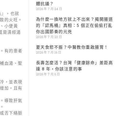
體抗議？
2026 年 7 月 24 日
熱』，也就
為什麼一換地方就上不出來？揭開腸道
致的火旺。
的『認馬桶』真相：5 個正在偷偷打亂
、小便黃
你出國節奏的元兇
或是清經湯
2026 年 7 月 20 日
夏天食慾不振？中醫教你重啟腸胃！
。有的患者
2026 年 7 月 16 日
長壽怎麼活？台灣「健康餘命」差距高
補血湯、聖
達 8 年，你該注意的事
2026 年 7 月 6 日
冷，並表現
增加，且有
。導致肝氣
。
或舌下絡脈