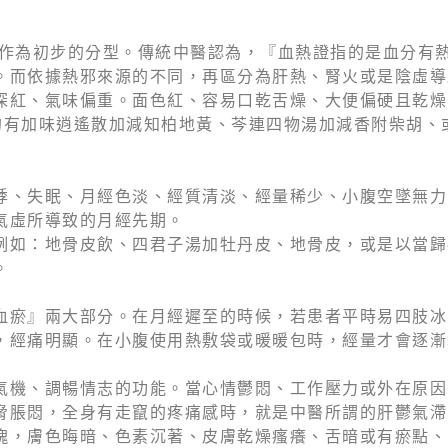
 作為初步的分型。傳統中醫認為，『血熱證指的是血分有
。而依據熱邪來源的不同，再區分為肝熱、腎火或是陰虛導
深紅、氣味偏重。面色紅、容易口乾舌燥、大便偏硬且乾燥
的有加味逍遙散加減知柏地黃、芩連四物湯加減香附柴胡、
悸、失眠、月經色淡、經質清淡、經量稀少、小腹空墜無力
氣虛所導致的月經先期。
例如：地骨皮飲、四君子湯加牡丹皮、地骨皮，或是以當歸
。
血瘀』兩大部分。在月經遲至的時候，若患者平時易四肢冰
，經痛明顯。在小腹使用熱敷袋或暖暖包時，經量才會逐漸
氣機、調暢情志的功能。當心情鬱悶、工作壓力或外在原因
脅脹悶，全身有走竄的疼痛感時，就是中醫所謂的肝鬱氣滯
塊，膚色晦暗、色素沉著、皮膚乾燥瘙癢、舌暗或有瘀點、