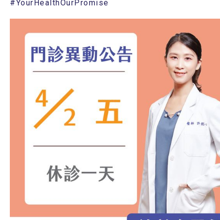
#YourHealthOurPromise