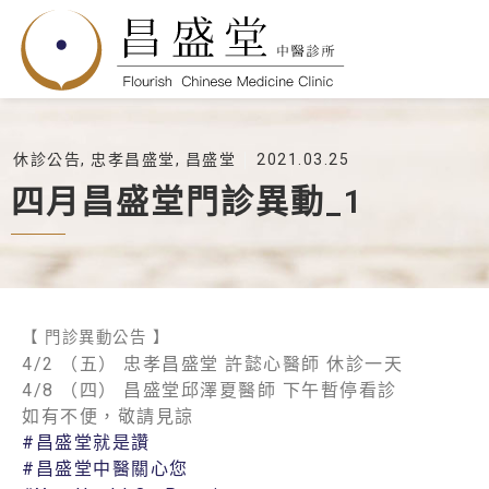
休診公告
,
忠孝昌盛堂
,
昌盛堂
2021.03.25
四月昌盛堂門診異動_1
【 門診異動公告 】
4/2 （五） 忠孝昌盛堂 許懿心醫師 休診一天
4/8 （四） 昌盛堂邱澤夏醫師 下午暫停看診
如有不便，敬請見諒
#昌盛堂就是讚
#昌盛堂中醫關心您